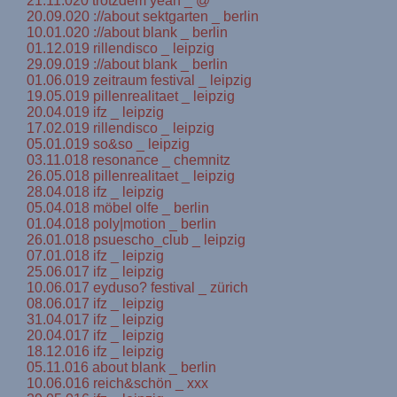
21.11.020 trotzdem yeah _ @
20.09.020 ://about sektgarten _ berlin
10.01.020 ://about blank _ berlin
01.12.019 rillendisco _ leipzig
29.09.019 ://about blank _ berlin
01.06.019 zeitraum festival _ leipzig
19.05.019 pillenrealitaet _ leipzig
20.04.019 ifz _ leipzig
17.02.019 rillendisco _ leipzig
05.01.019 so&so _ leipzig
03.11.018 resonance _ chemnitz
26.05.018 pillenrealitaet _ leipzig
28.04.018 ifz _ leipzig
05.04.018 möbel olfe _ berlin
01.04.018 poly|motion _ berlin
26.01.018 psuescho_club _ leipzig
07.01.018 ifz _ leipzig
25.06.017 ifz _ leipzig
10.06.017 eyduso? festival _ zürich
08.06.017 ifz _ leipzig
31.04.017 ifz _ leipzig
20.04.017 ifz _ leipzig
18.12.016 ifz _ leipzig
05.11.016 about blank _ berlin
10.06.016 reich&schön _ xxx