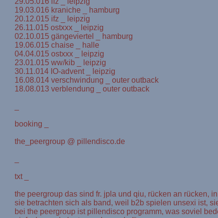
29.05.016 ifz _ leipzig
19.03.016 kraniche _ hamburg
20.12.015 ifz _ leipzig
26.11.015 ostxxx _ leipzig
02.10.015 gängeviertel _ hamburg
19.06.015 chaise _ halle
04.04.015 ostxxx _ leipzig
23.01.015 ww/kib _ leipzig
30.11.014 IO-advent _ leipzig
16.08.014 verschwindung _ outer outback
18.08.013 verblendung _ outer outback
_
booking _
the_peergroup @ pillendisco.de
_
txt _
the peergroup das sind fr. jpla und qiu, rücken an rücken, in
sie betrachten sich als band, weil b2b spielen unsexi ist, 
bei the peergroup ist pillendisco programm, was soviel bed