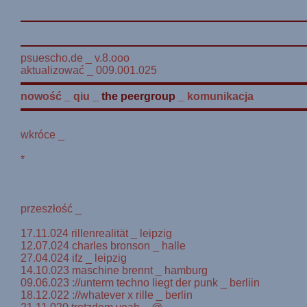
psuescho.de _ v.8.ooo
aktualizować _ 009.001.025
nowość
_
qiu
_
the peergroup
_
komunikacja
wkróce _
*
przeszłość _
17.11.024 rillenrealität _ leipzig
12.07.024 charles bronson _ halle
27.04.024 ifz _ leipzig
14.10.023 maschine brennt _ hamburg
09.06.023 ://unterm techno liegt der punk _ berliin
18.12.022 ://whatever x rille _ berlin