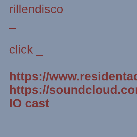
rillendisco
_
click _
https://www.residenta
https://soundcloud.c
IO cast