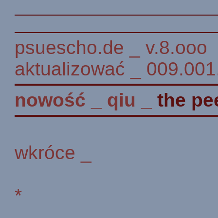
psuescho.de _ v.8.ooo
aktualizować _ 009.001
nowość
_
qiu
_
the pe
wkróce _
*