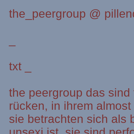
the_peergroup @ pillen
_
txt _
the peergroup das sind f
rücken, in ihrem almost 
sie betrachten sich als 
unsexi ist, sie sind per