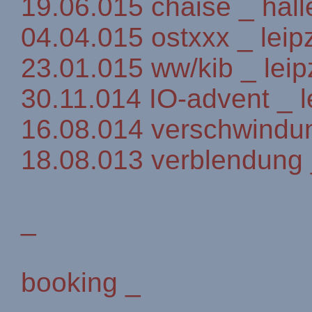
19.06.015 chaise _ hall
04.04.015 ostxxx _ leip
23.01.015 ww/kib _ leip
30.11.014 IO-advent _ l
16.08.014 verschwindun
18.08.013 verblendung 
_
booking _