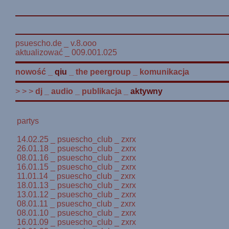
psuescho.de _ v.8.ooo
aktualizować _ 009.001.025
nowość
_
qiu
_
the peergroup
_
komunikacja
> > >
dj
_
audio
_
publikacja
_
aktywny
partys
14.02.25 _ psuescho_club _ zxrx
26.01.18 _ psuescho_club _ zxrx
08.01.16 _ psuescho_club _ zxrx
16.01.15 _ psuescho_club _ zxrx
11.01.14 _ psuescho_club _ zxrx
18.01.13 _ psuescho_club _ zxrx
13.01.12 _ psuescho_club _ zxrx
08.01.11 _ psuescho_club _ zxrx
08.01.10 _ psuescho_club _ zxrx
16.01.09 _ psuescho_club _ zxrx