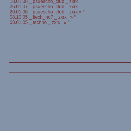
18.01.08 _ psuescho_club _ zxrx
26.01.07 _ psuescho_club _ zxrx
20.01.06 _ psuescho_club _ zxrx
» °
08.10.05 _ !tech_no? _ zxrx
» °
08.01.05 _ techno _ zxrx
» °